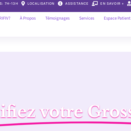
 S: 7H-13H
LOCALISATION
ASSISTANCE
EN SAVOIR +
RIFIV?
À Propos
Témoignages
Services
Espace Patient
ifiez votre Gros