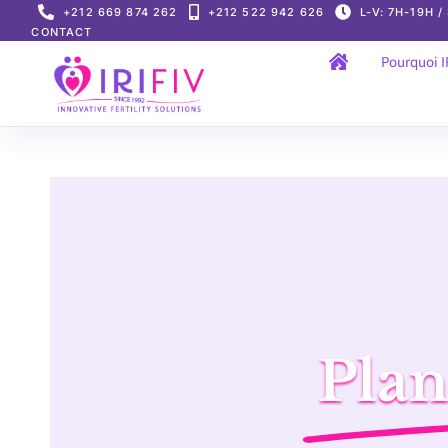
Skip
+212 669 874 262
+212 522 942 626
L-V: 7H-19H /
CONTACT
to
Pourquoi I
content
Plan