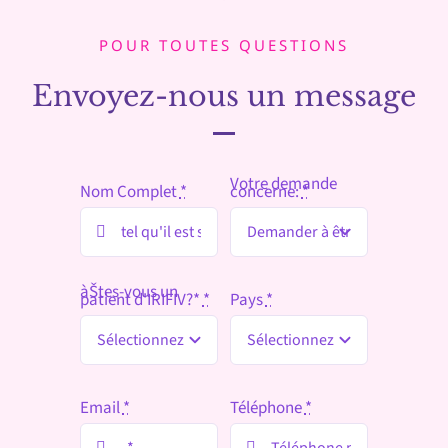
POUR TOUTES QUESTIONS
Envoyez-nous un message
Votre demande
Nom Complet
*
concerne:
*
àŠtes-vous un
patient d'IRIFIV?*
*
Pays
*
Email
*
Téléphone
*