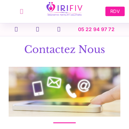
Skip
to
RDV
content
05 22 94 97 72
Contactez Nous