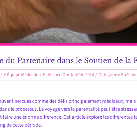
e du Partenaire dans le Soutien de la Fe
IFIV Équipe Médicale
/
Published On: July 16, 2024
/
Categories:
En Savoi
t souvent perçues comme des défis principalement médicaux, mais 
 dans le processus. Le voyage vers la parentalité peut être stres
 faire une énorme différence. Cet article explore les différentes 
ong de cette période.