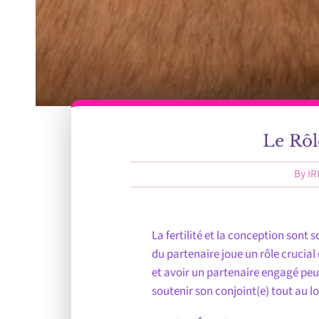
Le Rôl
By
IR
La fertilité et la conception son
du partenaire joue un rôle crucial
et avoir un partenaire engagé peut
soutenir son conjoint(e) tout au l