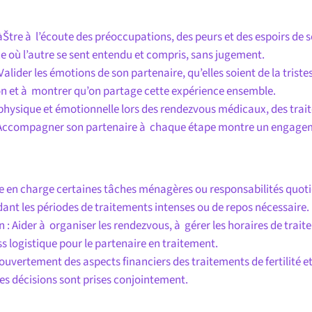
tre à l’écoute des préoccupations, des peurs et des espoirs de son
e où l’autre se sent entendu et compris, sans jugement.
alider les émotions de son partenaire, qu’elles soient de la tristess
on et à montrer qu’on partage cette expérience ensemble.
 physique et émotionnelle lors des rendezvous médicaux, des trai
l. Accompagner son partenaire à chaque étape montre un enga
e en charge certaines tâches ménagères ou responsabilités quotid
ant les périodes de traitements intenses ou de repos nécessaire.
n : Aider à organiser les rendezvous, à gérer les horaires de trait
ss logistique pour le partenaire en traitement.
 ouvertement des aspects financiers des traitements de fertilité e
les décisions sont prises conjointement.