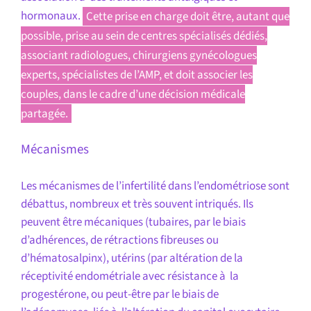
hormonaux.
Cette prise en charge doit être, autant que
possible, prise au sein de centres spécialisés dédiés,
associant radiologues, chirurgiens gynécologues
experts, spécialistes de l’AMP, et doit associer les
couples, dans le cadre d’une décision médicale
partagée.
Mécanismes
Les mécanismes de l’infertilité dans l’endométriose sont
débattus, nombreux et très souvent intriqués. Ils
peuvent être mécaniques (tubaires, par le biais
d’adhérences, de rétractions fibreuses ou
d’hématosalpinx), utérins (par altération de la
réceptivité endométriale avec résistance à la
progestérone, ou peut-être par le biais de