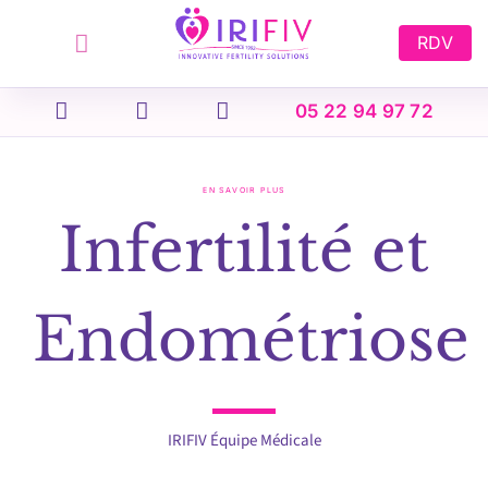
Skip
to
RDV
content
05 22 94 97 72
EN SAVOIR PLUS
Infertilité et
Endométriose
IRIFIV Équipe Médicale