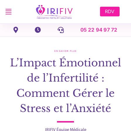
Skip
to
RDV
content
05 22 94 97 72
EN SAVOIR PLUS
L’Impact Émotionnel
de l’Infertilité :
Comment Gérer le
Stress et l’Anxiété
IRIFIV Équipe Médicale