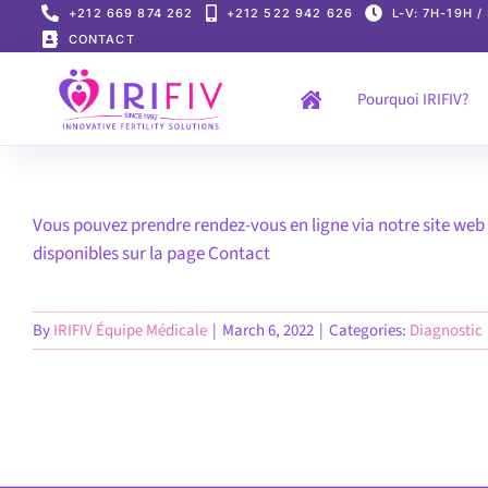
Skip
+212 669 874 262
+212 522 942 626
L-V: 7H-19H /
to
CONTACT
content
Pourquoi IRIFIV?
Vous pouvez prendre rendez-vous en ligne via notre site web
disponibles sur la page Contact
By
IRIFIV Équipe Médicale
|
March 6, 2022
|
Categories:
Diagnostic