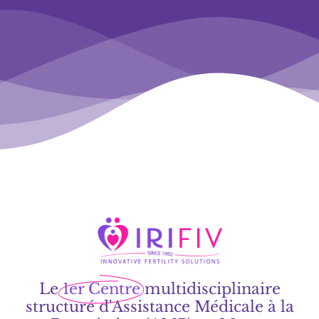
Le
1er Centre
multidisciplinaire
structuré d'Assistance Médicale à la