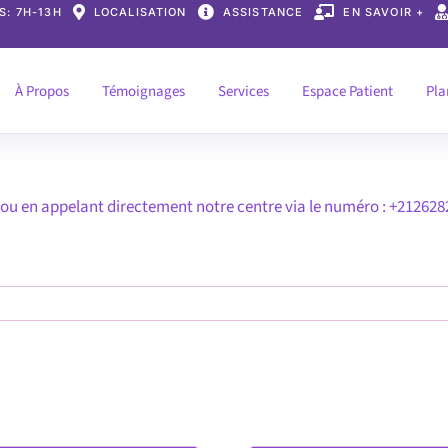
 S: 7H-13H
LOCALISATION
ASSISTANCE
EN SAVOIR +
À Propos
Témoignages
Services
Espace Patient
Pla
 ou en appelant directement notre centre via le numéro : +212628