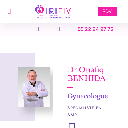
Skip
to
RDV
content
05 22 94 97 72
Dr Ouafiq
BENHIDA
Gynécologue
SPÉCIALISTE EN
AMP