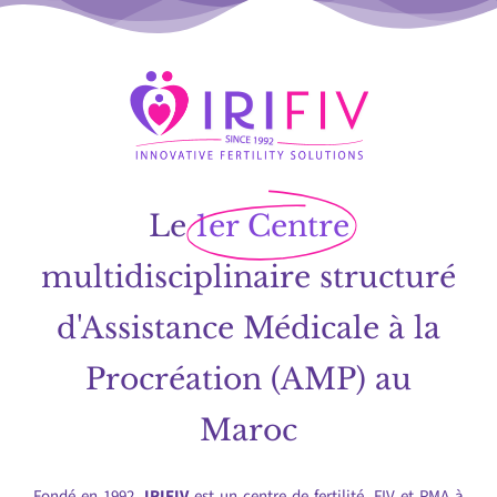
Le
1er Centre
multidisciplinaire structuré
d'Assistance Médicale à la
Procréation (AMP) au
Maroc
Fondé en 1992,
IRIFIV
est un centre de fertilité, FIV et PMA à