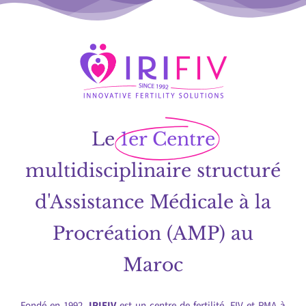
Le
1er Centre
multidisciplinaire structuré
d'Assistance Médicale à la
Procréation (AMP) au
Maroc
Fondé en 1992,
IRIFIV
est un centre de fertilité, FIV et PMA à