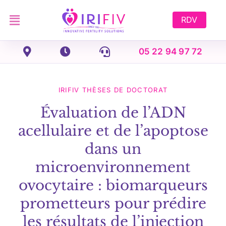
Skip
to
RDV
content
05 22 94 97 72
IRIFIV THÈSES DE DOCTORAT
Évaluation de l’ADN
acellulaire et de l’apoptose
dans un
microenvironnement
ovocytaire : biomarqueurs
prometteurs pour prédire
les résultats de l’injection