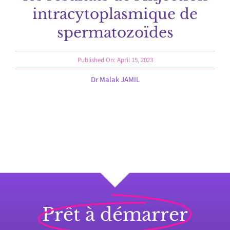
intracytoplasmique de
spermatozoïdes
Published On: April 15, 2023
Dr Malak JAMIL
Prêt à démarrer